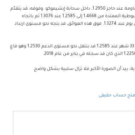
إذا تجاوز الزوج خط الاتجاه المذكور، قد يتعرض للمقاومة عند حاجز 1.2950، داخل سحابة إيشيموكو. وفوقه، قد يتقدّم
باتجاه مستوى ارتداد فيبوناتشي 23.6% للموجة الهبوطية الممتدة من 1.4668 إلى 1.2585 عند 1.3076 ثم باتجاه
مستوى 1.3175 والمتوسط المتحرك البسيط لمئتي يوم عند 1.3274. فوق هذه العوائق، قد يتجه نحو مستوى ارتداد
أمّأ إذا انخفض دون أدنى مستوى كان قد سجله في 33 شهر عند 1.2585 قد ينتقل نحو مستوى الدعم 1.2530 وهو قاع
ة، بيد أن الصورة الأكبر فلا تزال سلبية بشكل واضح.
تح حساب حقيقى