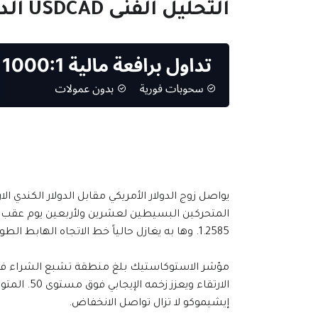
التحليل الفنى USDCAD الدولار كندى - 29.01.2021
يواصل زوج الدولار الأمريكي مقابل الدولار الكندي ال
1.2585. وها به يغازل حالياً خط الاتجاه الهابط الطويل الأجل بالقرب من مستوى 1.2900 الرئيسي.
الارتقاء و
إيشيموكو لا تزال تواصل الانخفاض.