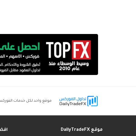
موقع واحد لكل خدمات الفورك
موقع DailyTradeFX
افض
____
______