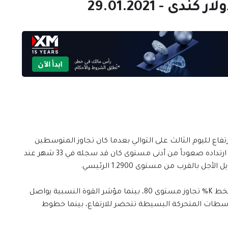
ارتفاع لليوم الثالث على التوالي بعدما كان تجاوز المتوسطين
المتحركين البسيطين لعشرين ولأربعين يوم عقب ارتداده صعوداً من أدنى مستوى كان قد سجله في 33 شهر عند
مؤشر الاستوكاستيك بلغ منطقة تشبع الشراء فخط K% تجاوز مستوى 80، بينما مؤشر القوة النسبية يواصل
يعزز زخمه الإيجابي فوق مستوى 50. المتوسطات المتحركة البسيطة تتحضر للارتفاع، بينما خطوط