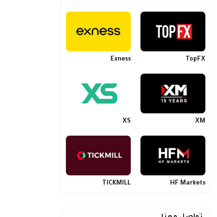
Exness
TopFX
XS
XM
TICKMILL
HF Markets