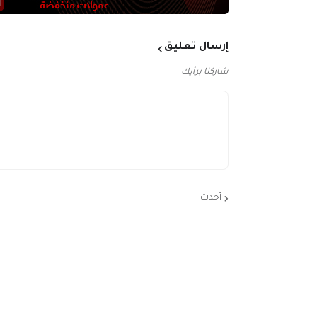
إرسال تعليق
شاركنا برأيك
أحدث