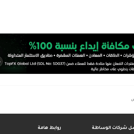
س
ل شركات الوساطة
روابط هامة
______
__