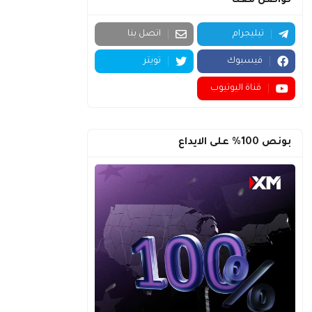
تواصل معنا
تيليجرام
اتصل بنا
فيسبوك
تويتر
قناة اليوتيوب
بونص 100% على الايداع