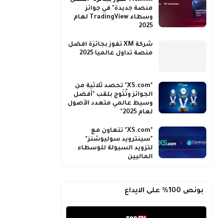
Tickmill تفوز بجائزة "أفضل
منصة جديدة" في جوائز
وسطاء TradingView لعام
2025
شركة XM تفوز بجائزة افضل
منصة تداول عالميا 2025
"XS.com" تحصد ثلاثية من
الجوائز وتُتَوج بلقب "أفضل
وسيط عالمي متعدد الأصول
لعام 2025"
"XS.com" تتعاون مع
"سينترويد سوليوشنز"
لتزويد السيولة للوسطاء
الماليين
بونص 100% على الايداع