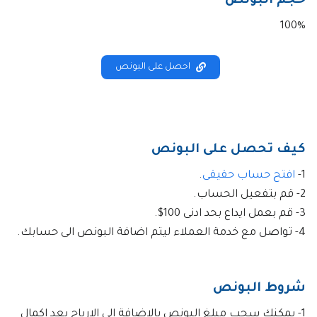
حجم البونص
100%
احصل على البونص
كيف تحصل على البونص
1-
افتح حساب حقيقى
.
2- قم بتفعيل الحساب.
3- قم بعمل ايداع بحد ادنى 100$.
4- تواصل مع خدمة العملاء ليتم اضافة البونص الى حسابك.
شروط البونص
1- يمكنك سحب مبلغ البونص بالاضافة الى الارباح بعد اكمال