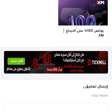
بونص 100% على الايداع │
XM
إرسال تعليق
شاركنا برأيك