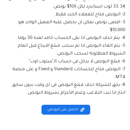
33.34 لوت استاندرد لكل 100$ بونص.
2- البونص متاح للعملاء الجدد فقط.
3- اقصى بونص يمكن ان يحصل عليه العميل الواحد هو
10,000$.
4- يتم حذف البونص اذا بقى الحساب خامد لمدة 30 يوما.
5- يتم الغاء البونص اذا تم سحب مبلغ الايداغ قبل اتمام
الشروط المطلوبة لسحب البونص.
6- مبلغ البونص لا يدخل فى حساب الـ"ستوب اوت".
7- البونص متاح للحسابات Standard و Fixed و على منصة
MT4.
8- يحق للشركة حذف مبلغ البونص فى اى وقت بدون سابق
انذار اذا ثبت التلاعب وعدم الالتزام بشروط البونص.
احصل على البونص