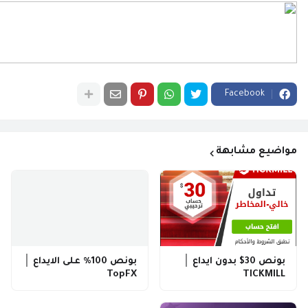
Facebook
مواضيع مشابهة
بونص 30$ بدون ايداع │
بونص 100% على الايداع │
TopFX
TICKMILL