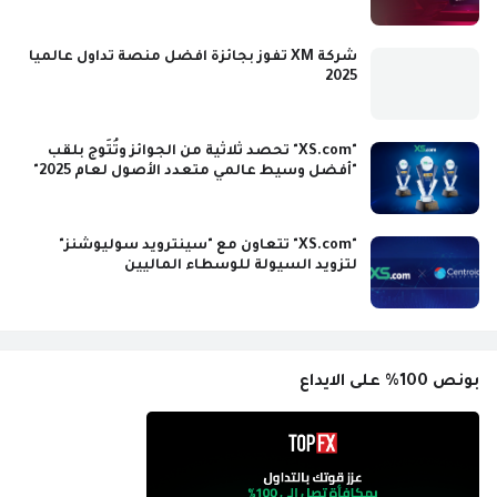
شركة XM تفوز بجائزة افضل منصة تداول عالميا
2025
"XS.com" تحصد ثلاثية من الجوائز وتُتَوج بلقب
"أفضل وسيط عالمي متعدد الأصول لعام 2025"
"XS.com" تتعاون مع "سينترويد سوليوشنز"
لتزويد السيولة للوسطاء الماليين
بونص 100% على الايداع