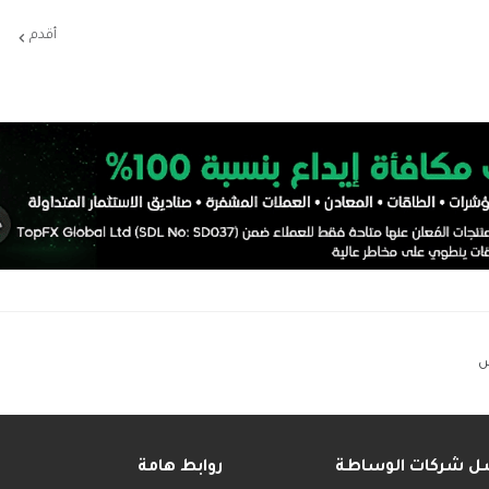
أقدم
س
ل شركات الوساطة
روابط هامة
______
__