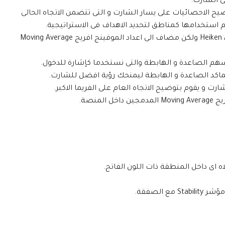
لى الشارت.
شر الذى يقوم بتوضيح الاحصائيات على يسار الشارت و التى تتضمن الاتجاه الحالى
م استخدامها كمناطق لتحديد الاهداف فى الاستراتيجية.
مؤشر Strong System HA: هو عبارة عن مؤشر Heiken Ashi ولكن مضاف الى اعداد الموفينج افريج Moving Average