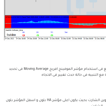
استراتيجية Fibo Strong تعطى تطبيق عملى و رائع فى استخدام مؤشر الموفينج افريج Moving Average فى تحديد
مع التنبيه فى حالة حدث تغيير فى الاتجاه.
مؤشر Chart و Chart2: هو المؤشر المسئول عن تلوين الشارت بحيث يكون اعلى مؤشر HA بلون و اسفل المؤشر بلون