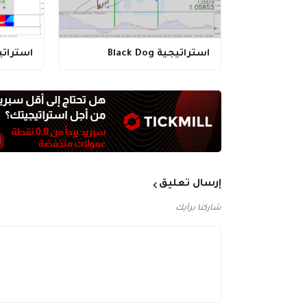
استراتيجية Black Dog
استراتيجية ong
إرسال تعليق
شاركنا برأيك