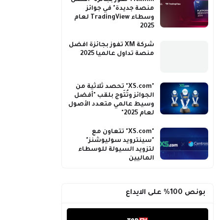
Tickmill تفوز بجائزة "أفضل
منصة جديدة" في جوائز
وسطاء TradingView لعام
2025
شركة XM تفوز بجائزة افضل
منصة تداول عالميا 2025
"XS.com" تحصد ثلاثية من
الجوائز وتُتَوج بلقب "أفضل
وسيط عالمي متعدد الأصول
لعام 2025"
"XS.com" تتعاون مع
"سينترويد سوليوشنز"
لتزويد السيولة للوسطاء
الماليين
بونص 100% على الايداع