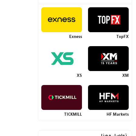
Exness
TopFX
XS
XM
TICKMILL
HF Markets