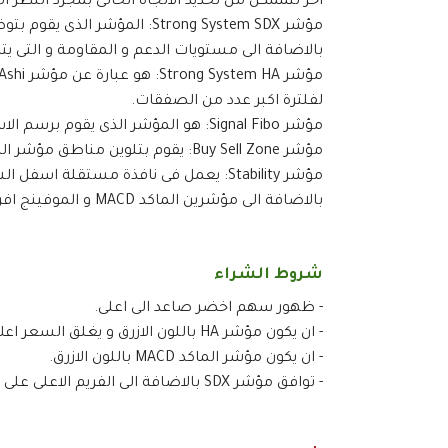
آخر لتممكن من تحديد الاتجاه الحالى بمجرد النظر ا
مؤشر Strong System SDX: المؤ
بالاضافة الى مستويات الدعم و المقاومة و التى يت
لفلترة اكبر عدد من الصفقات.
مؤشر Signal Fibo: هو المؤشر الذى يقوم برسم الاسهم الصاعدة و الهابطة والتى نستخدما كإشارة للدخول.
مؤشر Buy Sell Zone: يقوم بتلوين مناطق مؤشر الماكد الصاعدة و الهابطة ليمنحك رؤية افضل للشارت.
مؤشر Stability: يعمل فى نافذة مستقلة اسفل الشارت و يقوم بتوضيح الاتجاه العام على الفريما الاكبر.
بالاضافة الى مؤشرين الماكد MACD و الموفينج افريج Moving Average المدمجين داخل المنصة.
شروط الشراء
- ظهور سهم اخضر صاعد الى اعلى.
- ان يكون مؤشر HA باللون الازرق و يغلق السعر اعلاه اى داخل المنطقة ذات اللون الفاتح.
- ان يكون مؤشر الماكد MACD باللون الازرق.
- توافق مؤشر SDX بالاضافة الى الفريم الاعلى على مؤشر Stability مع الصفقة.