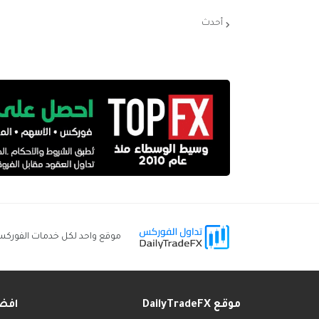
أحدث
موقع واحد لكل خدمات الفورك
موقع DailyTradeFX
افض
____
______