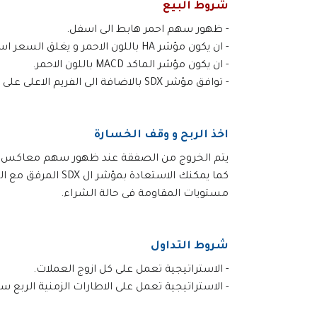
شروط البيع
- ظهور سهم احمر هابط الى اسفل.
- ان يكون مؤشر HA باللون الاحمر و يغلق السعر اسفله اى داخل المنطقة ذات اللون الغامق.
- ان يكون مؤشر الماكد MACD باللون الاحمر.
- توافق مؤشر SDX بالاضافة الى الفريم الاعلى على مؤشر Stability مع الصفقة.
اخذ الربح و وقف الخسارة
يتم الخروج من الصفقة عند ظهور سهم معاكس او م
كما يمكنك الاستعادة
مستويات المقاومة فى حالة الشراء.
شروط التداول
- الاستراتيجية تعمل على كل ازوج العملات.
- الاستراتيجية تعمل على الاطارات الزمنية الربع ساعة M15 و الساع