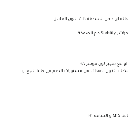
ع تغيير لون مؤشر HA.
 بمؤشر ال SDX المرفق مع النظام لتكون الاهداف هى مستويات الدعم فى حالة البيع, و
ة H1.