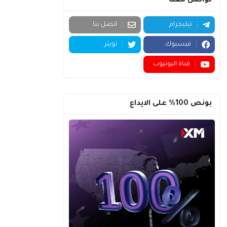
تواصل معنا
تيليجرام
اتصل بنا
فيسبوك
تويتر
قناة اليوتيوب
بونص 100% على الايداع