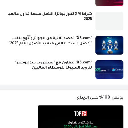
شركة XM تفوز بجائزة افضل منصة تداول عالميا
2025
"XS.com" تحصد ثلاثية من الجوائز وتُتَوج بلقب
"أفضل وسيط عالمي متعدد الأصول لعام 2025"
"XS.com" تتعاون مع "سينترويد سوليوشنز"
لتزويد السيولة للوسطاء الماليين
بونص 100% على الايداع