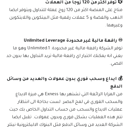
💱 توفر أكثر من 120 زوجا من العملات
متاح على المنصة اكثر من 120 زوج عملة للتداول ويتوفر ايضا
الذهب والفضة و 5 عملات رقمية مثل البيتكوين واللايتكوين
وغيرهما.
♾ رافعة مالية غير محدودة Unlimited Leverage
توفر الشركة رافعة مالية غير محدودة: 1:Unlimited وهو ما
يعني انه يمكنك اختيار اي رافعة مالية تريد التداول بها بدون حد
اقصي.
💰 ايداع وسحب فوري بدون عمولات والعديد من وسائل
الدفع
من المزايا الرائعة التي تشتهر بها Exness هي ميزة الايداع
والسحب الفوري في لمح البصر. لست بحاجة الى انتظار
عمليات الايداع والسحب من حساب التداول الخاص بك حيث
تتم هذه العمليات بشكل فوري وبدون عمولات. تقبل ايضا
الشركة العديد من وسائل الدفع مثل البنوك الاليكترونية نيتلر