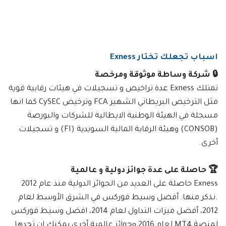
اسباب تجعلك تختار Exness
🔒 شركة وساطة موثوقة ومرخصة
تمتلك Exness عدة تراخيص و تسجيلات في هيئات رقابية قوية
مثل الترخيص البريطاني الشهير FCA وترخيص CySEC كما انها
مسجلة في الهيئة الوطنية الايطالية للشركات والبورصة
(CONSOB) وهيئة الرقابة المالية السويدية (FI) و تسجيلات
أخرى.
🏆 حاصلة على عدة جوائز دولية و عالمية
Exness حاصلة على العديد من الجوائز الدولية منذ عام 2012
.نذكر منها: أفضل وسيط فوركس في الشرق الأوسط لعام
2012، أفضل ميزات التداول لعام 2014، افضل وسيط فوركس
لمنصة MT4 لعام 2016 وجوائز عالمية أخرى يمكنك ان تجدها