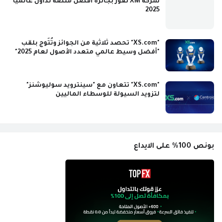
شركة XM تفوز بجائزة افضل منصة تداول عالميا
2025
"XS.com" تحصد ثلاثية من الجوائز وتُتَوج بلقب
"أفضل وسيط عالمي متعدد الأصول لعام 2025"
"XS.com" تتعاون مع "سينترويد سوليوشنز"
لتزويد السيولة للوسطاء الماليين
بونص 100% على الايداع