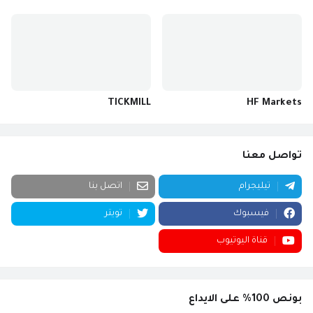
TICKMILL
HF Markets
تواصل معنا
تيليجرام
اتصل بنا
فيسبوك
تويتر
قناة اليوتيوب
بونص 100% على الايداع