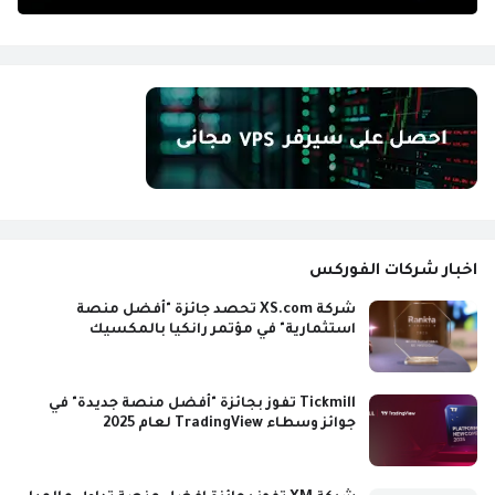
اخبار شركات الفوركس
شركة XS.com تحصد جائزة "أفضل منصة
استثمارية" في مؤتمر رانكيا بالمكسيك
Tickmill تفوز بجائزة "أفضل منصة جديدة" في
جوائز وسطاء TradingView لعام 2025