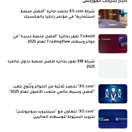
اخبار شركات الفوركس
شركة XS.com تحصد جائزة "أفضل منصة
استثمارية" في مؤتمر رانكيا بالمكسيك
Tickmill تفوز بجائزة "أفضل منصة جديدة" في
جوائز وسطاء TradingView لعام 2025
شركة XM تفوز بجائزة افضل منصة تداول عالميا
2025
"XS.com" تحصد ثلاثية من الجوائز وتُتَوج بلقب
"أفضل وسيط عالمي متعدد الأصول لعام 2025"
"XS.com" تتعاون مع "سينترويد سوليوشنز"
لتزويد السيولة للوسطاء الماليين