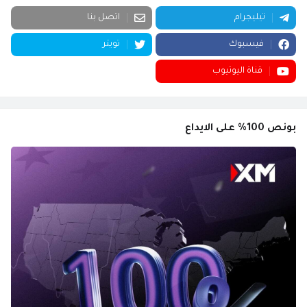
تيليجرام
اتصل بنا
فيسبوك
تويتر
قناة اليوتيوب
بونص 100% على الايداع